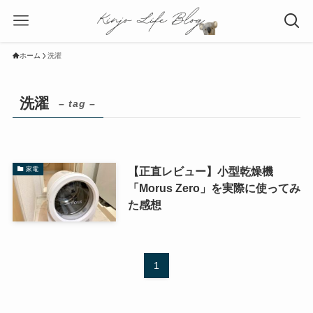
ホーム
洗濯
洗濯
– tag –
【正直レビュー】小型乾燥機
家電
「Morus Zero」を実際に使ってみ
た感想
1