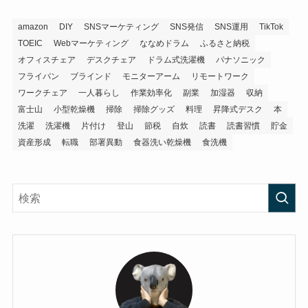
amazon
DIY
SNSマーケティング
SNS発信
SNS運用
TikTok
TOEIC
Webマーケティング
ななめドラム
ふるさと納税
オフィスチェア
デスクチェア
ドラム式洗濯機
パナソニック
フライパン
ブラインド
モニターアーム
リモートワーク
ワークチェア
一人暮らし
作業効率化
副業
加湿器
収納
富士山
小型乾燥機
掃除
掃除グッズ
料理
昇降式デスク
本
洗濯
洗濯機
片付け
登山
節税
自炊
読書
読書習慣
貯金
資産形成
転職
部署異動
食器洗い乾燥機
食洗機