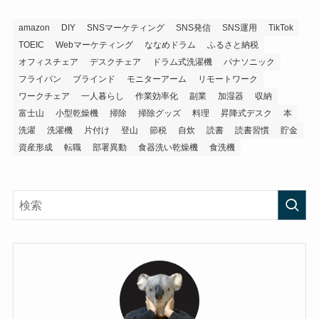
amazon
DIY
SNSマーケティング
SNS発信
SNS運用
TikTok
TOEIC
Webマーケティング
ななめドラム
ふるさと納税
オフィスチェア
デスクチェア
ドラム式洗濯機
パナソニック
フライパン
ブラインド
モニターアーム
リモートワーク
ワークチェア
一人暮らし
作業効率化
副業
加湿器
収納
富士山
小型乾燥機
掃除
掃除グッズ
料理
昇降式デスク
本
洗濯
洗濯機
片付け
登山
節税
自炊
読書
読書習慣
貯金
資産形成
転職
部署異動
食器洗い乾燥機
食洗機