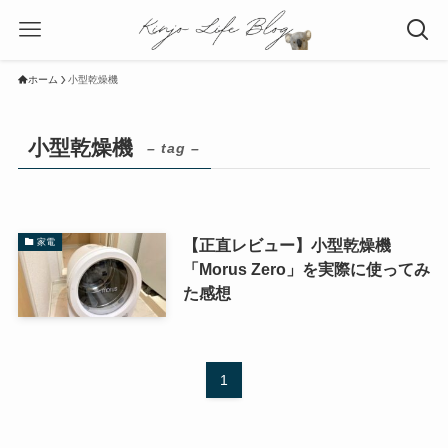
ホーム
小型乾燥機
小型乾燥機
– tag –
【正直レビュー】小型乾燥機
家電
「Morus Zero」を実際に使ってみ
た感想
1