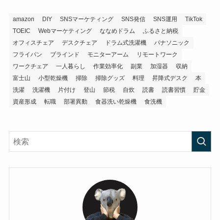
amazon
DIY
SNSマーケティング
SNS発信
SNS運用
TikTok
TOEIC
Webマーケティング
ななめドラム
ふるさと納税
オフィスチェア
デスクチェア
ドラム式洗濯機
パナソニック
フライパン
ブラインド
モニターアーム
リモートワーク
ワークチェア
一人暮らし
作業効率化
副業
加湿器
収納
富士山
小型乾燥機
掃除
掃除グッズ
料理
昇降式デスク
本
洗濯
洗濯機
片付け
登山
節税
自炊
読書
読書習慣
貯金
資産形成
転職
部署異動
食器洗い乾燥機
食洗機